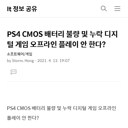
It 정보 공유
검
메
색
뉴
PS4 CMOS 배터리 불량 및 누락 디지
상
본
문
세
털 게임 오프라인 플레이 안 한다?
제
컨
목
소프트웨어/게임
텐
by
Storm, Hong
2021. 4. 13. 19:07
츠
본
댓
문
글
달
기
PS4 CMOS 배터리 불량 및 누락 디지털 게임 오프라인
플레이 안 한다?