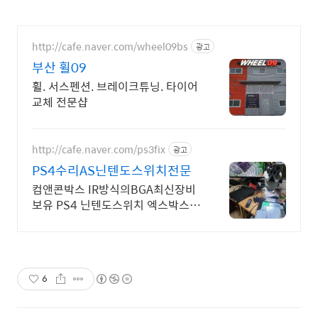
http://cafe.naver.com/wheel09bs
광고
부산 휠09
휠. 서스펜션. 브레이크튜닝. 타이어
교체 전문샵
http://cafe.naver.com/ps3fix
광고
PS4수리AS닌텐도스위치전문
컴앤콘박스 IR방식의BGA최신장비
보유 PS4 닌텐도스위치 엑스박스원
PS5전문수리
6