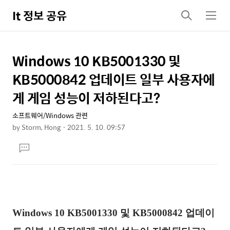
It 정보 공유
검
메
색
뉴
Windows 10 KB5001330 및
상
본
문
세
KB5000842 업데이트 일부 사용자에
제
컨
게 게임 성능이 저하된다고?
목
텐
소프트웨어/Windows 관련
츠
by
Storm, Hong
2021. 5. 10. 09:57
본
댓
문
글
달
기
Windows 10 KB5001330 및 KB5000842 업데이