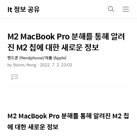
It 정보 공유
검
메
색
뉴
M2 MacBook Pro 분해를 통해 알려
상
본
문
세
진 M2 칩에 대한 새로운 정보
제
컨
목
핸드폰 (Hendphone)/애플 (Apple)
텐
by
Storm, Hong
2022. 7. 2. 23:03
츠
본
댓
문
글
달
기
M2 MacBook Pro 분해를 통해 알려진 M2 칩
에 대한 새로운 정보