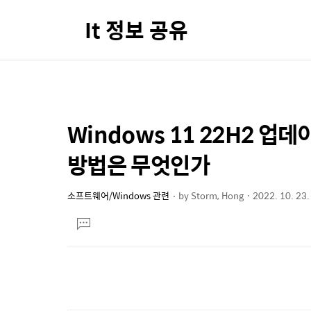
It 정보 공유
Windows 11 22H2 
상
본
문
세
방법은 무엇인가
제
컨
목
텐
소프트웨어/Windows 관련
by
Storm, Hong
2022. 10. 23.
본
츠
댓
문
글
달
기