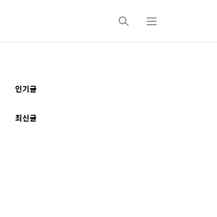
검
메
색
뉴
추
인기글
가
정
최신글
보