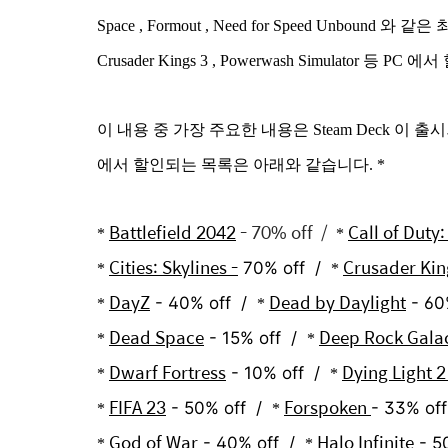
Space , Formout , Need for Speed Unbound 와
Crusader Kings 3 , Powerwash Simulat
이 내용 중 가장 주요한 내용은 Steam Deck 
에서 할인되는 목록은 아래와 같습니다.
*
Battlefield 2042
- 70% off /
Call of Duty
*
*
Cities: Skylines -
Crusader King
70% off /
*
*
DayZ
Dead by Daylight
- 40% off /
- 60
*
*
Dead Space
Deep Rock Galac
- 15% off /
*
*
Dwarf Fortress
Dying Light 
- 10% off /
*
*
FIFA 23
Forspoken
- 50% off /
- 33% of
*
*
God of War
Halo Infinite
- 40% off /
- 5
*
*