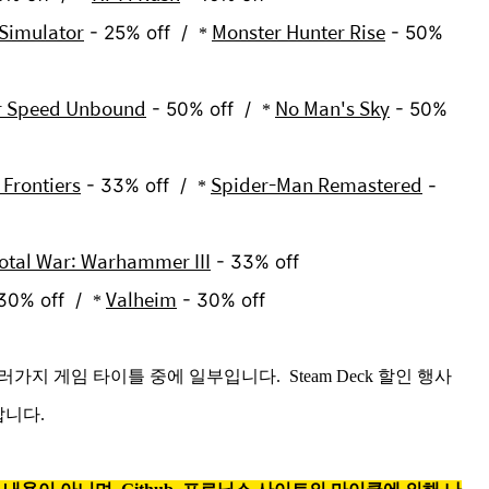
 Simulator
Monster Hunter Rise
- 25% off /
- 50%
*
r Speed Unbound
No Man's Sky
- 50% off /
- 50%
*
 Frontiers
Spider-Man Remastered
- 33% off /
-
*
otal War: Warhammer III
- 33% off
Valheim
 30% off /
- 30% off
*
지 게임 타이틀 중에 일부입니다. Steam Deck 할인 행사
랍니다.