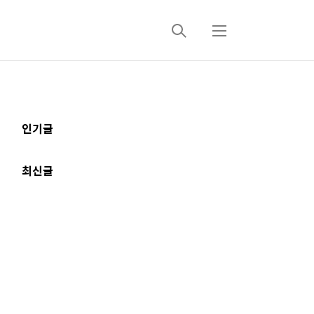
검
메
색
뉴
추
인기글
가
정
최신글
보