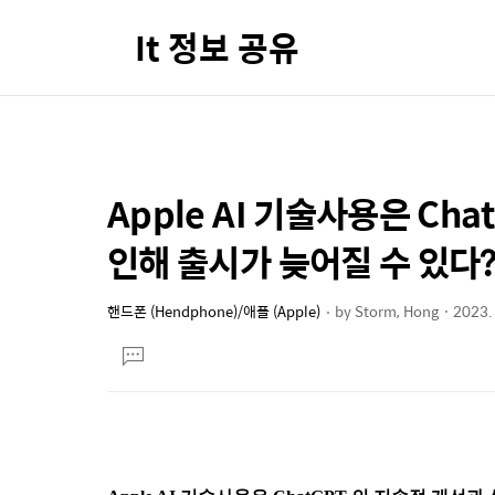
It 정보 공유
Apple AI 기술사용은 Ch
상
본
문
세
인해 출시가 늦어질 수 있다
제
컨
목
텐
핸드폰 (Hendphone)/애플 (Apple)
by
Storm, Hong
2023. 
본
츠
댓
문
글
달
기