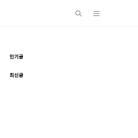
검
메
색
뉴
추
인기글
가
정
최신글
보