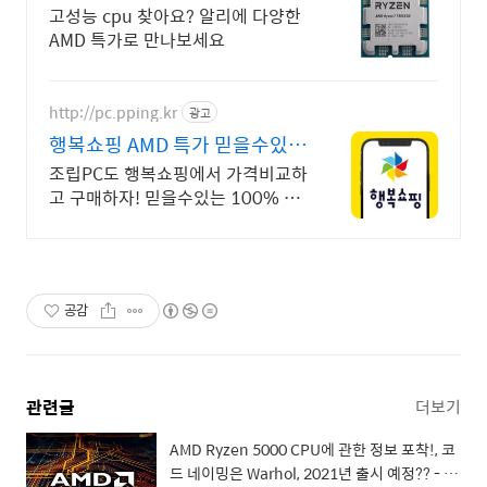
오늘의 특가
고성능 cpu 찾아요? 알리에 다양한
AMD 특가로 만나보세요
http://pc.pping.kr
광고
행복쇼핑 AMD 특가 믿을수있는
100% 매매보호
조립PC도 행복쇼핑에서 가격비교하
고 구매하자! 믿을수있는 100% 매
매보호 전문가의 실시간 조립PC 상
담도 받고, 행복쇼핑 특가 상품도 지
금 만나 보세요
공감
관련글
더보기
AMD Ryzen 5000 CPU에 관한 정보 포착!, 코
드 네이밍은 Warhol, 2021년 출시 예정?? - 소