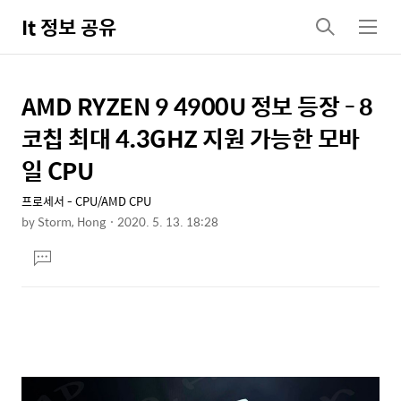
It 정보 공유
검
메
색
뉴
AMD RYZEN 9 4900U 정보 등장 - 8
상
본
문
세
코칩 최대 4.3GHZ 지원 가능한 모바
제
컨
일 CPU
목
텐
프로세서 - CPU/AMD CPU
츠
by
Storm, Hong
2020. 5. 13. 18:28
본
댓
문
글
달
기