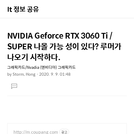
It 정보 공유
NVIDIA Geforce RTX 3060 Ti /
상
본
문
세
SUPER 나올 가능 성이 있다? 루머가
제
컨
나오기 시작하다.
목
텐
그래픽카드/Nvadia (엔비디아) 그래픽카드
츠
by
Storm, Hong
2020. 9. 9. 01:48
본
댓
문
글
달
기
http://m.coupang.com
광고