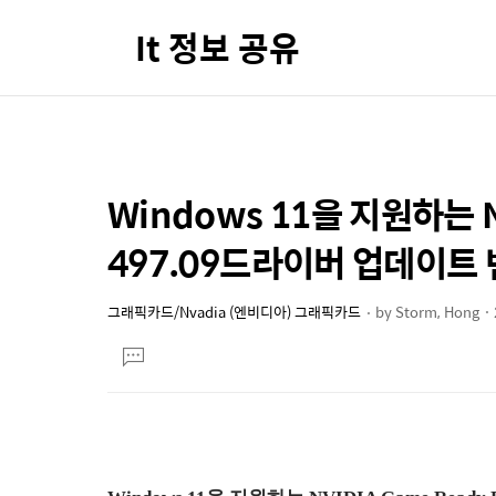
It 정보 공유
Windows 11을 지원하는 NV
상
본
문
세
497.09드라이버 업데이트
제
컨
목
텐
그래픽카드/Nvadia (엔비디아) 그래픽카드
by
Storm, Hong
본
츠
댓
문
글
달
기