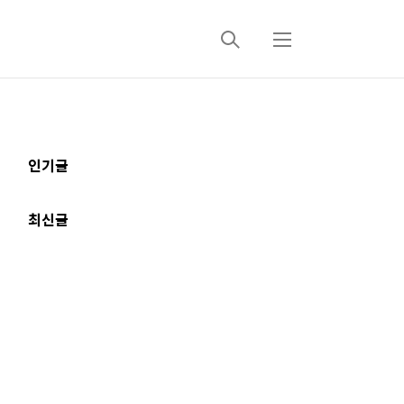
검
메
색
뉴
추
인기글
가
정
최신글
보