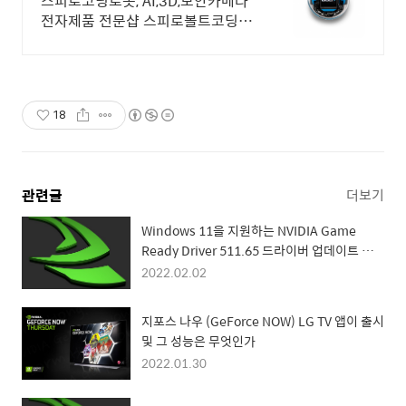
스피로코딩로봇, AI,3D,보안카메라
전자제품 전문샵 스피로볼트코딩로
봇, 스피로볼트파워팩, 스피로미니
등 스피로 전문몰
18
관련글
더보기
Windows 11을 지원하는 NVIDIA Game
Ready Driver 511.65 드라이버 업데이트 변
화된 내용은?
2022.02.02
지포스 나우 (GeForce NOW) LG TV 앱이 출시
및 그 성능은 무엇인가
2022.01.30