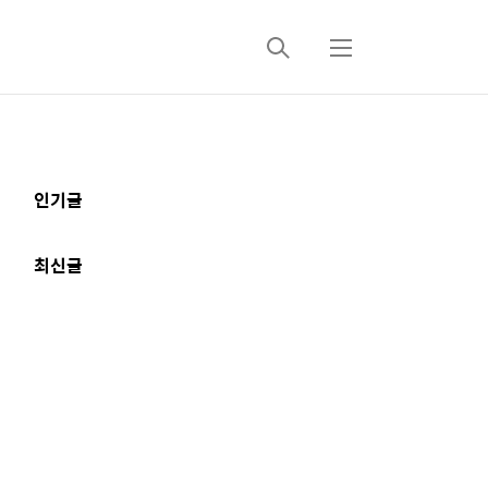
검
메
색
뉴
추
인기글
가
정
최신글
보