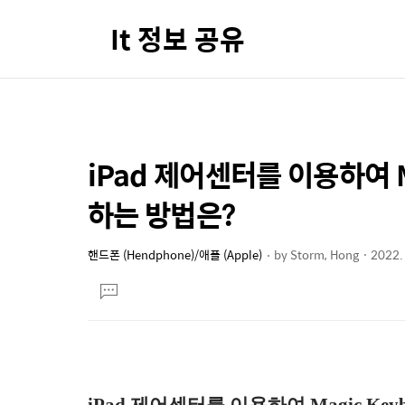
It 정보 공유
iPad 제어센터를 이용하여 M
상
본
문
세
하는 방법은?
제
컨
목
텐
핸드폰 (Hendphone)/애플 (Apple)
by
Storm, Hong
2022. 
본
츠
댓
문
글
달
기