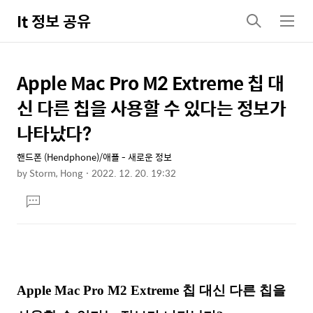
It 정보 공유
검
메
색
뉴
Apple Mac Pro M2 Extreme 칩 대
상
본
문
세
신 다른 칩을 사용할 수 있다는 정보가
제
컨
나타났다?
목
텐
핸드폰 (Hendphone)/애플 - 새로운 정보
츠
by
Storm, Hong
2022. 12. 20. 19:32
본
댓
문
글
달
기
Apple Mac Pro M2 Extreme 칩 대신 다른 칩을