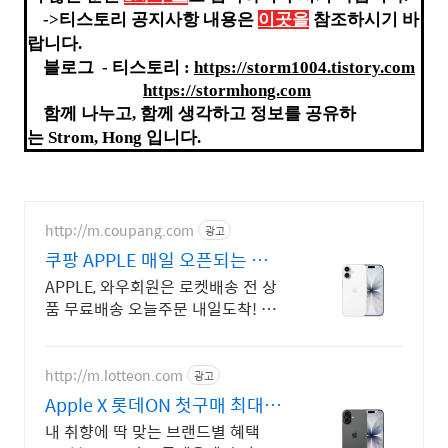
->티스토리 공지사항 내용은
이곳을
참조하시기 바
랍니다.
블로그 - 티스토리 :
https://storm1004.tistory.com
https://stormhong.com
함께
나누고
,
함께
생각하고
정보를
공유하
는
Strom, Hong
입니다
.
http://m.coupang.com
광고
쿠팡 APPLE 매일 오픈되는 와
우회원 특가
APPLE, 와우회원은 로켓배송 전 상
품 무료배송 오늘주문 내일도착! 꼭
필요한 제품은 쿠팡에서 더 저렴하
게, 로켓배송으로 더 빠르게!
http://m.lotteon.com
광고
Apple X 롯데ON 첫구매 최대 5
천원 혜택!
내 취향에 딱 맞는 브랜드별 혜택