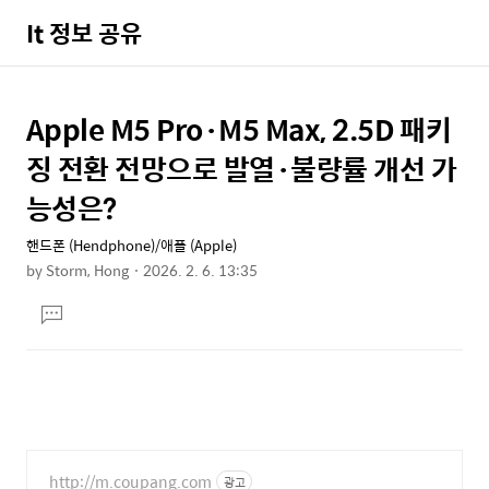
It 정보 공유
Apple M5 Pro·M5 Max, 2.5D 패키
상
본
문
세
징 전환 전망으로 발열·불량률 개선 가
제
컨
능성은?
목
텐
핸드폰 (Hendphone)/애플 (Apple)
츠
by
Storm, Hong
2026. 2. 6. 13:35
본
댓
문
글
달
기
http://m.coupang.com
광고