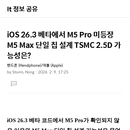
It 정보 공유
iOS 26.3 베타에서 M5 Pro 미등장
상
본
문
세
M5 Max 단일 칩 설계 TSMC 2.5D 가
제
컨
능성은?
목
텐
핸드폰 (Hendphone)/애플 (Apple)
츠
by
Storm, Hong
2026. 2. 9. 17:25
본
댓
문
글
달
기
iOS 26.3 베타 코드에서 M5 Pro가 확인되지 않