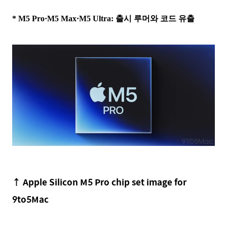
* M5 Pro·M5 Max·M5 Ultra: 출시 루머와 코드 유출
↑
Apple Silicon M5 Pro chip set image for
9to5Mac