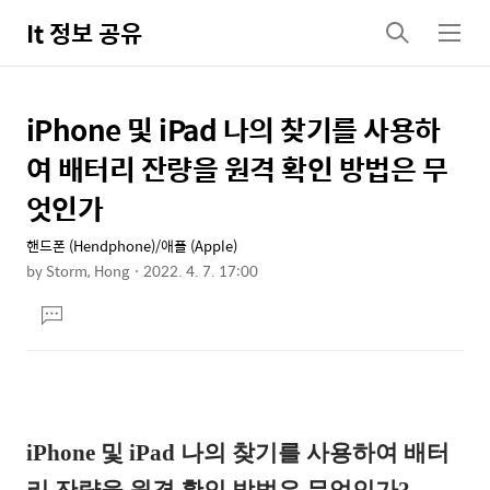
It 정보 공유
검
메
색
뉴
iPhone 및 iPad 나의 찾기를 사용하
상
본
문
세
여 배터리 잔량을 원격 확인 방법은 무
제
컨
엇인가
목
텐
핸드폰 (Hendphone)/애플 (Apple)
츠
by
Storm, Hong
2022. 4. 7. 17:00
본
댓
문
글
달
기
iPhone 및 iPad 나의 찾기를 사용하여 배터