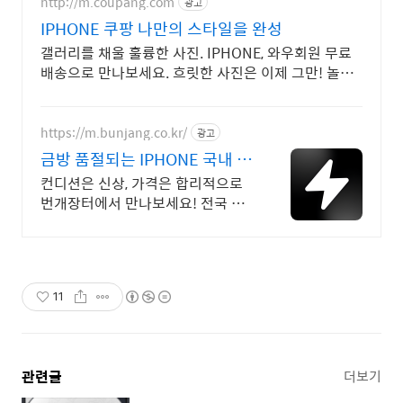
http://m.coupang.com
광고
IPHONE 쿠팡 나만의 스타일을 완성
갤러리를 채울 훌륭한 사진. IPHONE, 와우회원 무료
배송으로 만나보세요. 흐릿한 사진은 이제 그만! 놀라
운 카메라 성능으로 일상을 작품처럼 담아보세요.
https://m.bunjang.co.kr/
광고
금방 품절되는 IPHONE 국내 최
대 브랜드 중고거래
컨디션은 신상, 가격은 합리적으로
번개장터에서 만나보세요! 전국 각
지에서 올라오는 전국구 최다 상품
매일 10만 개 이상의 신규 상품 업
로드
11
관련글
더보기