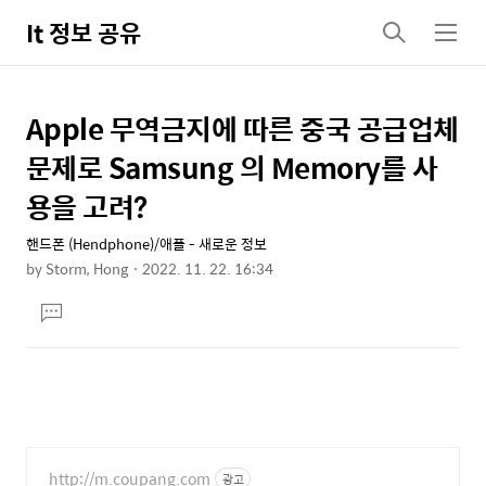
It 정보 공유
검
메
색
뉴
Apple 무역금지에 따른 중국 공급업체
상
본
문
세
문제로 Samsung 의 Memory를 사
제
컨
용을 고려?
목
텐
핸드폰 (Hendphone)/애플 - 새로운 정보
츠
by
Storm, Hong
2022. 11. 22. 16:34
본
댓
문
글
달
기
http://m.coupang.com
광고