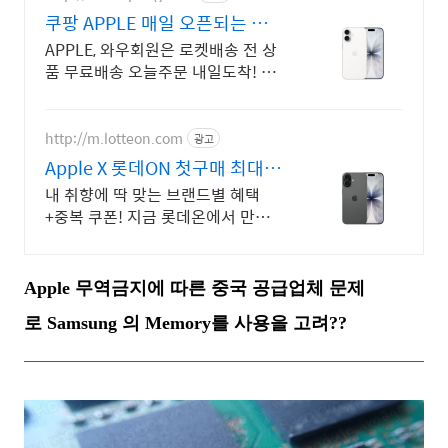
쿠팡 APPLE 매일 오픈되는 와
우회원 특가
APPLE, 와우회원은 로켓배송 전 상
품 무료배송 오늘주문 내일도착! 꼭
필요한 제품은 쿠팡에서 더 저렴하
게, 로켓배송으로 더 빠르게!
http://m.lotteon.com
광고
Apple X 롯데ON 첫구매 최대 5
천원 혜택!
내 취향에 딱 맞는 브랜드별 혜택
+중복 쿠폰! 지금 롯데온에서 만나
보세요!
Apple 무역금지에 따른 중국 공급업체 문제
로 Samsung 의 Memory를 사용을 고려??