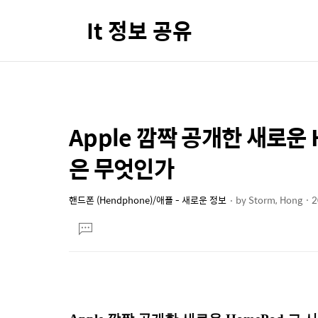
It 정보 공유
Apple 깜짝 공개한 새로운
상
본
문
세
은 무엇인가
제
컨
목
텐
핸드폰 (Hendphone)/애플 - 새로운 정보
by
Storm, Hong
2
본
츠
댓
문
글
달
기