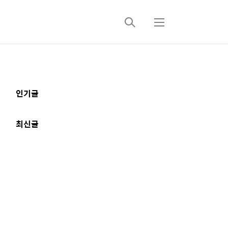
검
메
색
뉴
추
인기글
가
정
최신글
보