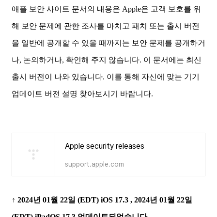
애플 보안 사이트 문서의 내용은
Apple은 고객 보호를 위
해 보안 문제에 관한 조사를 마치고 패치 또는 출시 버전
을 일반에 공개할 수 있을 때까지는 보안 문제를 공개하거
나, 논의하거나, 확인해 주지 않습니다. 이 문서에는 최신
출시 버전이 나와 있습니다. 이를 통해
자신에 맞는 기기
업데이트 버전 설명 찾아보시기 바랍니다.
Apple security releases
support.apple.com
↑
2024년 01월 22일 (EDT) iOS 17.3 ,
2024년 01월 22일
(EDT)
iPadOS 17.3 업데이트되었습니다.