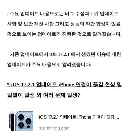
- 주요 업데이트 내용으로는 버그 수정과 ↑ 위 업데이트
사항 및 보안 개선 사항 그리고 성능의 약간 향상이 있을
것으로 보이는 업데이트가 진행된 것으로 알려졌습니다.
- 기존 업데이트에서 iOS 17.2.1 에서 생겼던 이슈에 대한
업데이트가 주요 내용으로 알려졌습니다.
* iOS 17.2.1 업데이트 iPhone 연결이 끊김 현상 및
발열이 발생 외 여러 문제 발생?
iOS 17.2.1 업데이트 iPhone 연결이 끊김 현상 및 발열이 발생 외 여러 문제 발생?
stormhong.com