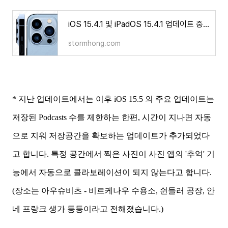
iOS 15.4.1 및 iPadOS 15.4.1 업데이트 중요 업데이트, 배터리 관련 업데이트 진행되다
stormhong.com
* 지난 업데이트에서는 이후 iOS 15.5 의 주요 업데이트는
저장된 Podcasts 수를 제한하는 한편, 시간이 지나면 자동
으로 지워 저장공간을 확보하는 업데이트가 추가되었다
고 합니다. 특정 공간에서 찍은 사진이 사진 앱의 '추억' 기
능에서 자동으로 콜라보레이션이 되지 않는다고 합니다.
(장소는 아우슈비츠 - 비르케나우 수용소, 쉰들러 공장, 안
네 프랑크 생가 등등이라고 전해졌습니다.)