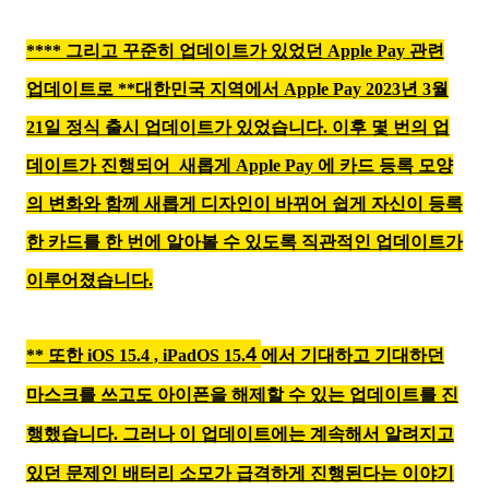
**** 그리고 꾸준히 업데이트가 있었던 Apple Pay 관련
업데이트로 **대한민국 지역에서 Apple Pay 2023년 3월
21일 정식 출시 업데이트가 있었습니다.
이후 몇 번의 업
데이트가 진행되어 새롭게 Apple
Pay 에 카드 등록 모양
의 변화와 함께 새롭게 디자인이 바뀌어 쉽게 자신이 등록
한 카드를 한 번에 알아볼 수 있도록 직관적인 업데이트가
이루어졌습니다.
4
** 또한
iOS 15.4 , iPadOS 15.
에서
기대하고 기대하던
마스크를 쓰고도 아이폰을 해제할 수 있는 업데이트를 진
행했습니다. 그러나 이 업데이트에는 계속해서 알려지고
있던 문제인 배터리 소모가 급격하게 진행된다는 이야기