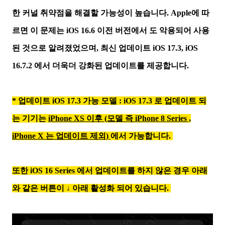
한 커널 취약점을 해결할 가능성이 높습니다. Apple에 따
르면 이 문제는 iOS 16.6 이전 버전에서 도 악용되어 사용
된 것으로 알려졌었으며, 최신 업데이트 iOS 17.3, iOS
16.7.2 에서 더욱더 강화된 업데이트를 제공합니다.
* 업데이트 iOS 17.3 가능 모델 :
iOS 17.3 로 업데이트 되
는 기기는
iPhone XS 이후 (모델 즉 iPhone 8 Series ,
iPhone X 는 업데이트 제외)
에서
가능합니다.
또한 iOS 16 Series 에서 업데이트를 하지 않은 경우 아래
와 같은 버튼이 ↓ 아래 활성화 되어 있습니다.