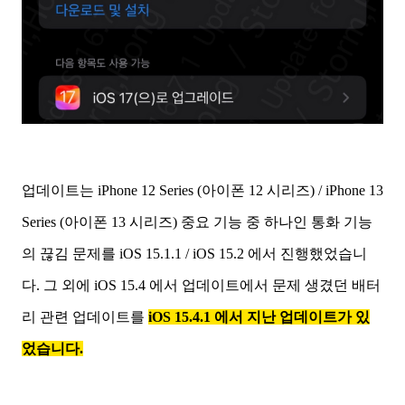
업데이트는
iPhone 12 Series (아이폰 12 시리즈) / iPhone 13
Series (아이폰 13 시리즈) 중요 기능 중 하나인 통화 기능
의 끊김 문제를 iOS 15.1.1 / iOS 15.2 에서 진행했었습니
다. 그 외에 iOS 15.4 에서 업데이트에서 문제 생겼던 배터
리 관련 업데이트를
iOS 15.4.1 에서 지난 업데이트가 있
었습니다.