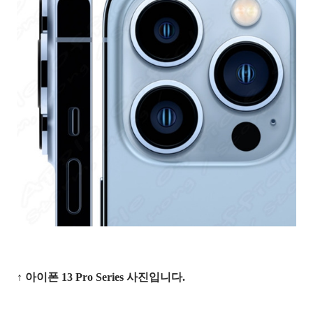
↑ 아이폰 13 Pro Series 사진입니다.