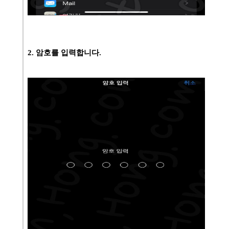
2. 암호를 입력합니다.