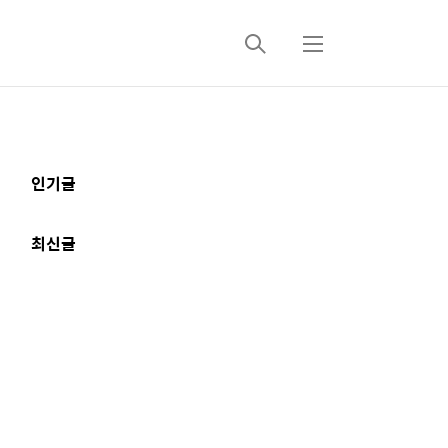
검
메
색
뉴
추
인기글
가
정
최신글
보