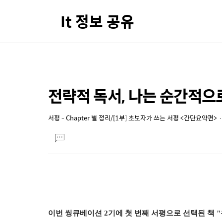
It 정보 공유
전략적 독서, 나는 순간적으
상
본
문
세
제
서평 - Chapter 별 정리/[1부] 초보자가 쓰는 서평 <간단요약편>
컨
본
목
텐
댓
문
글
츠
달
기
이번 씽큐베이션 2기에 첫 번째 서평으로 선택된 책 