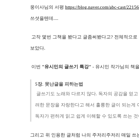
웅이사님의 서평
https://blog.naver.com/abc-cast/221
쓰셧을텐데....
고작 몇번 그책을 봤다고 글좀써봤다고? 전체적으로 
보았다.
이번
"유시민의 글쓰기 특강"
- 유시민 작가님의 책
5장.
못난글을 피하는법
글쓰기도 노래와 다르지 않다. 독자의 공감을 얻고 
려한 문장을 자랑한다고 해서 훌륭한 글이 되는게 
독자가 편하게 읽고 쉽게 이해할 수 있도록 쓰는 것이
그리고 위 인용한 글처럼 나의 주저리주저리 매일 쓰는