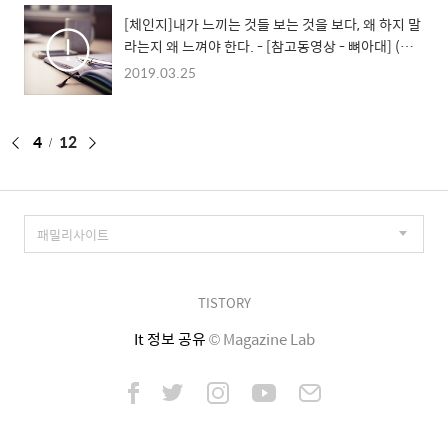
[체인지]내가 느끼는 것들 보는 것을 보다, 왜 하지 말
라는지 왜 느껴야 한다. - [참고동영상 - 뼈아대] (주
관적 제목 지음) Day 36
2019.03.25
페
4
12
이
징
TISTORY
It 정보 공유
© Magazine Lab