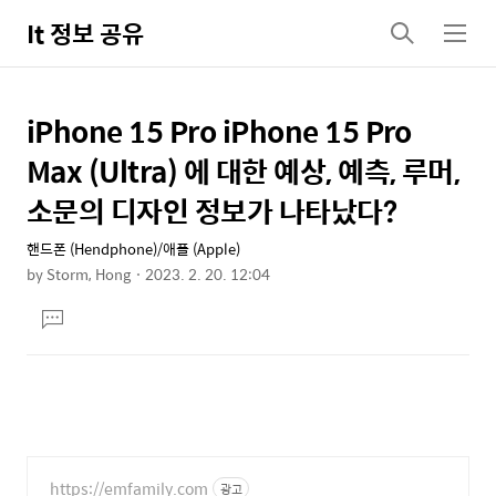
It 정보 공유
검
메
색
뉴
iPhone 15 Pro iPhone 15 Pro
상
본
문
세
Max (Ultra) 에 대한 예상, 예측, 루머,
제
컨
소문의 디자인 정보가 나타났다?
목
텐
핸드폰 (Hendphone)/애플 (Apple)
츠
by
Storm, Hong
2023. 2. 20. 12:04
본
댓
문
글
달
기
https://emfamily.com
광고