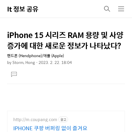
It 정보 공유
검
메
색
뉴
iPhone 15 시리즈 RAM 용량 및 사양
상
본
문
세
증가에 대한 새로운 정보가 나타났다?
제
컨
목
핸드폰 (Hendphone)/애플 (Apple)
텐
by
Storm, Hong
2023. 2. 22. 18:04
츠
본
댓
문
글
달
기
http://m.coupang.com
광고
IPHONE 쿠팡 버퍼링 없이 즐겨요