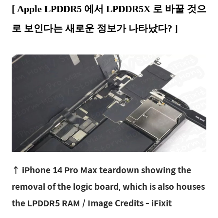
[ Apple LPDDR5 에서 LPDDR5X 로 바꿀 것으
로 보인다는 새로운 정보가 나타났다? ]
↑ iPhone 14 Pro Max teardown showing the
removal of the logic board, which is also houses
the LPDDR5 RAM / Image Credits - iFixit