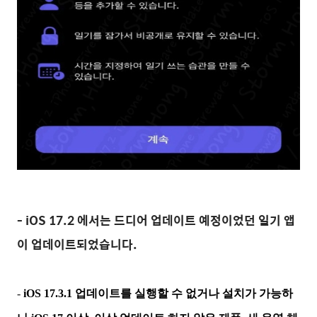
- iOS 17.2 에서는 드디어 업데이트 예정이었던 일기 앱
이 업데이트되었습니다.
-
iOS 17.3.1 업데이트를 실행할 수 없거나 설치가 가능하