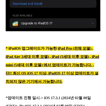
* iPadOS 업그레이드가 가능한
iPad Pro (전체 모델) ,
iPad Air( 3세대 이후 모델) , iPad (5세대 이후 모델) , iPad
mini (5세대 이후 모델) 에서 업데이트가 가능합니다. -
단!! 최신 OS iOS 17 이상, iPadOS 17 이상 업데이트가 설
치되지 않은 기기에서 가능합니다.
*업데이트 진행 일시-> iOS 17.3.1
(2024년 02월 08일