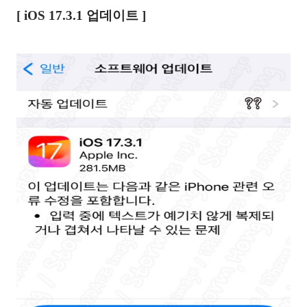
[ iOS 17.3.1 업데이트 ]