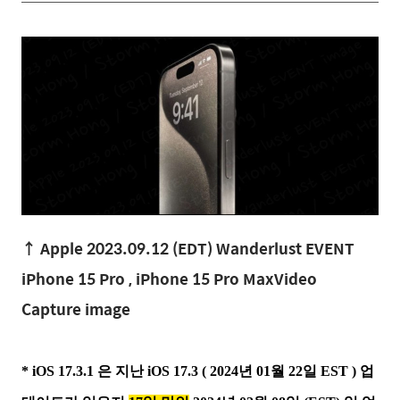
↑
Apple 2023.09.12 (EDT) Wanderlust EVENT
iPhone 15 Pro , iPhone 15 Pro MaxVideo
Capture image
* iOS 17.3.1 은 지난 iOS 17.3 ( 2024년 01월 22일 EST ) 업