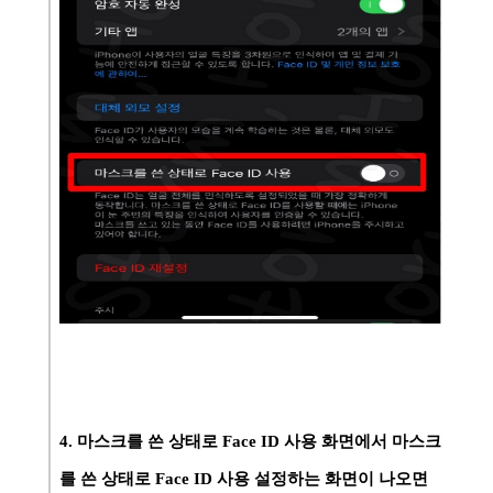
4. 마스크를 쓴 상태로 Face ID 사용 화면에서 마스크
를 쓴 상태로 Face ID 사용 설정하는 화면이 나오면