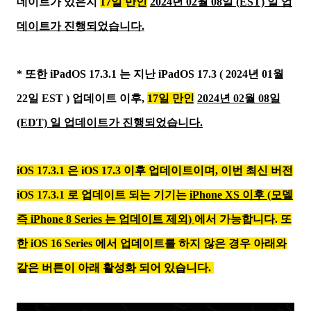
데이트가 있은지
17일 만인
2024년 02월 08일 (EST) 일 업
데이트가 진행되었습니다.
* 또한
iPadOS 17.3.1 는 지난 iPadOS 17.3 (
2024년 01월
22일 EST ) 업데이트 이후,
17일 만인
2024년 02월 08일
(EDT) 일 업데이트가 진행되었습니다.
iOS 17.3.1 은
iOS 17.3
이후 업데이트이며, 이번
최신 버전
iOS 17.3.1 로 업데이트 되는 기기는
iPhone XS 이후 (모델
즉 iPhone 8 Series 는 업데이트 제외)
에서
가능합니다. 또
한 iOS 16 Series 에서 업데이트를 하지 않은 경우 아래와
같은 버튼이 아래 활성화 되어 있습니다.