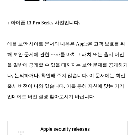
↑ 아이폰 13 Pro Series 사진입니다.
애플 보안 사이트 문서의 내용은
Apple은 고객 보호를 위
해 보안 문제에 관한 조사를 마치고 패치 또는 출시 버전
을 일반에 공개할 수 있을 때까지는 보안 문제를 공개하거
나, 논의하거나, 확인해 주지 않습니다. 이 문서에는 최신
출시 버전이 나와 있습니다. 이를 통해
자신에 맞는 기기
업데이트 버전 설명 찾아보시기 바랍니다.
Apple security releases