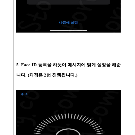
5. Face ID 등록을 하듯이 메시지에 맞게 설정을 해줍
니다. (과정은 2번 진행됩니다.)