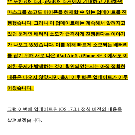
4
** 또한
iOS 15.4 , iPadOS 15.
에서
기대하고 기대하던
마스크를 쓰고도 아이폰을 해제할 수 있는 업데이트를 진
행했습니다. 그러나 이 업데이트에는 계속해서 알려지고
있던 문제인 배터리 소모가 급격하게 진행된다는 이야기
가 나오고 있었습니다. 이를 위해 빠르게 소모되는 배터리
를 잡기 위해 새로 나온 iPad Air 5 , iPhone SE 3 에서도
이
러한 문제가 발생하는 것이 확인되었는지는 아직 정확한
내용은 나오지 않았지만, 출시 이후 빠른 업데이트가 이루
어졌습니다.
그럼 이번에 업데이트된 iOS 17.3.1 정식 버전의 내용을
살펴보겠습니다.