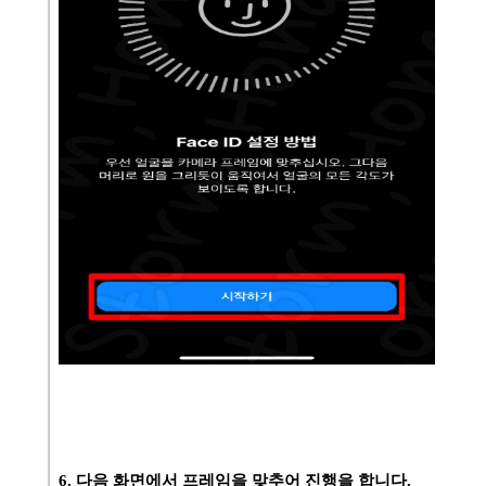
6. 다음 화면에서 프레임을 맞추어 진행을 합니다.