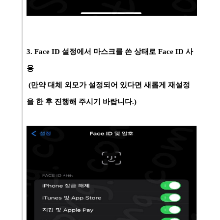
3. Face ID 설정에서 마스크를 쓴 상태로 Face ID 사
용
(만약 대체 외모가 설정되어 있다면 새롭게 재설정
을 한 후 진행해 주시기 바랍니다.)