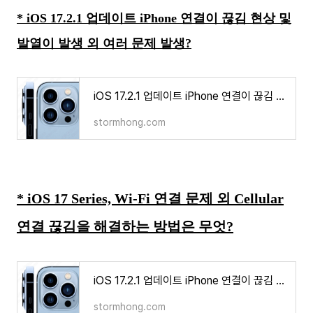
* iOS 17.2.1 업데이트 iPhone 연결이 끊김 현상 및
발열이 발생 외 여러 문제 발생?
iOS 17.2.1 업데이트 iPhone 연결이 끊김 현상 및 발열이 발생 외 여러 문제 발생?
stormhong.com
* iOS 17 Series, Wi-Fi 연결 문제 외 Cellular
연결 끊김을 해결하는 방법은 무엇?
iOS 17.2.1 업데이트 iPhone 연결이 끊김 현상 및 발열이 발생 외 여러 문제 발생?
stormhong.com