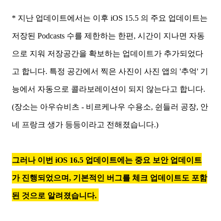
* 지난 업데이트에서는 이후 iOS 15.5 의 주요 업데이트는
저장된 Podcasts 수를 제한하는 한편, 시간이 지나면 자동
으로 지워 저장공간을 확보하는 업데이트가 추가되었다
고 합니다. 특정 공간에서 찍은 사진이 사진 앱의 '추억' 기
능에서 자동으로 콜라보레이션이 되지 않는다고 합니다.
(장소는 아우슈비츠 - 비르케나우 수용소, 쉰들러 공장, 안
네 프랑크 생가 등등이라고 전해졌습니다.)
그러나 이번 iOS 16.5 업데이트에는
중요 보안 업데이트
가 진행되었으며,
기본적인 버그를 체크 업데이트도 포함
된 것으로 알려졌습니다.