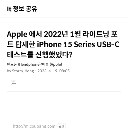
It 정보 공유
Apple 에서 2022년 1월 라이트닝 포
상
본
문
세
트 탑재한 iPhone 15 Series USB-C
제
컨
테스트를 진행했었다?
목
텐
핸드폰 (Hendphone)/애플 (Apple)
츠
by
Storm, Hong
2023. 4. 19. 08:05
본
댓
문
글
달
기
http://m.coupang.com
광고