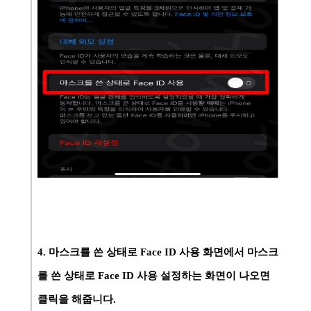
4. 마스크를 쓴 상태로 Face ID 사용 화면에서 마스크
를 쓴 상태로 Face ID 사용 설정하는 화면이 나오면
클릭을 해줍니다.