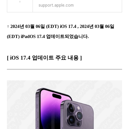
support.apple.com
↑
2024년 03월 06일 (EDT) iOS 17.4 ,
2024년 03월 06일
(EDT)
iPadOS 17.4 업데이트되었습니다.
[ iOS 17.4
업데이트
주요 내용 ]