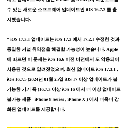
수 있는 새로운 소프트웨어 업데이트인 iOS 16.7.2 를 출
시했습니다.
* iOS 17.3.1 업데이트는 iOS 17.3 에서 17.2.1 수정한 것과
동일한 커널 취약점을 해결할 가능성이 높습니다. Apple
에 따르면 이 문제는 iOS 16.6 이전 버전에서 도 악용되어
사용된 것으로 알려졌었으며, 최신 업데이트 iOS 17.3.1 ,
iOS 16.7.5 (2024년 01월 25일 iOS 17 이상 업데이트가 불
가능한 기기 즉 (16.7.3 이상 iOS 16 에서 더 이상 업데이트
불가능 제품 - iPhone 8 Series , iPhone X ) 에서 더욱더 강
화된 업데이트를 제공합니다.