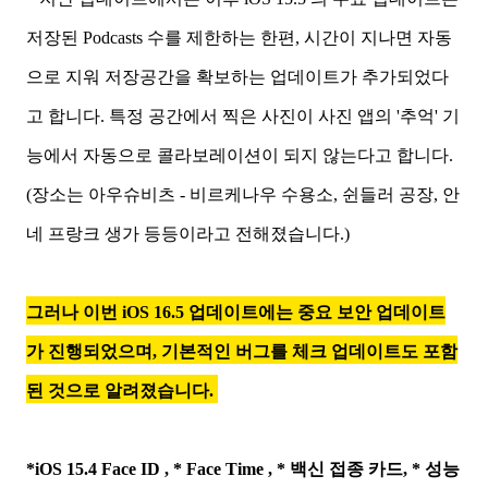
저장된 Podcasts 수를 제한하는 한편, 시간이 지나면 자동
으로 지워 저장공간을 확보하는 업데이트가 추가되었다
고 합니다. 특정 공간에서 찍은 사진이 사진 앱의 '추억' 기
능에서 자동으로 콜라보레이션이 되지 않는다고 합니다.
(장소는 아우슈비츠 - 비르케나우 수용소, 쉰들러 공장, 안
네 프랑크 생가 등등이라고 전해졌습니다.)
그러나 이번 iOS 16.5 업데이트에는
중요 보안 업데이트
가 진행되었으며,
기본적인 버그를 체크 업데이트도 포함
된 것으로 알려졌습니다.
*iOS 15.4 Face ID , * Face Time , * 백신 접종 카드, * 성능