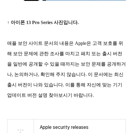
↑ 아이폰 13 Pro Series 사진입니다.
애플 보안 사이트 문서의 내용은
Apple은 고객 보호를 위
해 보안 문제에 관한 조사를 마치고 패치 또는 출시 버전
을 일반에 공개할 수 있을 때까지는 보안 문제를 공개하거
나, 논의하거나, 확인해 주지 않습니다. 이 문서에는 최신
출시 버전이 나와 있습니다. 이를 통해
자신에 맞는 기기
업데이트 버전 설명 찾아보시기 바랍니다.
Apple security releases