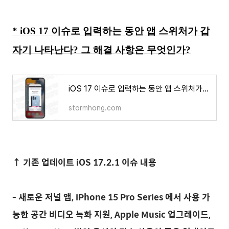
* iOS 17 이슈로 입력하는 동안 앱 스위처가 갑
자기 나타난다? 그 해결 사항은 무엇인가?
iOS 17 이슈로 입력하는 동안 앱 스위처가 갑자기 나타난다? 그 해결 사항은 무엇인가?
stormhong.com
↑ 기존 업데이트 iOS 17.2.1 이슈 내용
- 새로운 저널 앱, iPhone 15 Pro Series 에서 사용 가
능한 공간 비디오 녹화 지원, Apple Music 업그레이드,