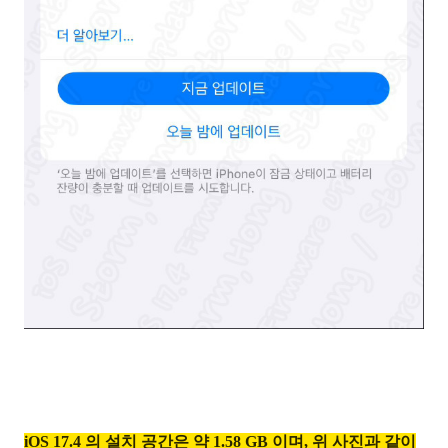
iOS 17.4 의 설치 공간은 약 1.58 GB 이며, 위 사진과 같이