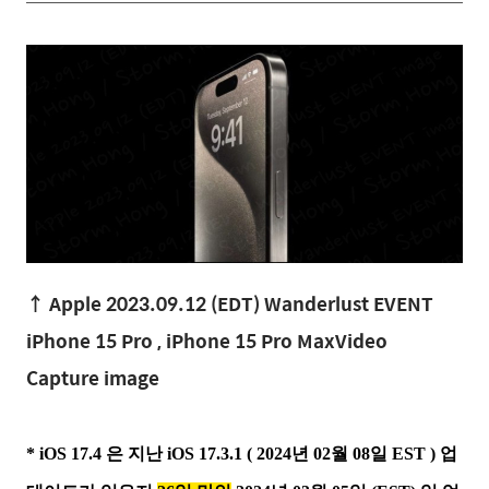
↑
Apple 2023.09.12 (EDT) Wanderlust EVENT
iPhone 15 Pro , iPhone 15 Pro MaxVideo
Capture image
* iOS 17.4 은 지난 iOS 17.3.1 ( 2024년 02월 08일 EST ) 업