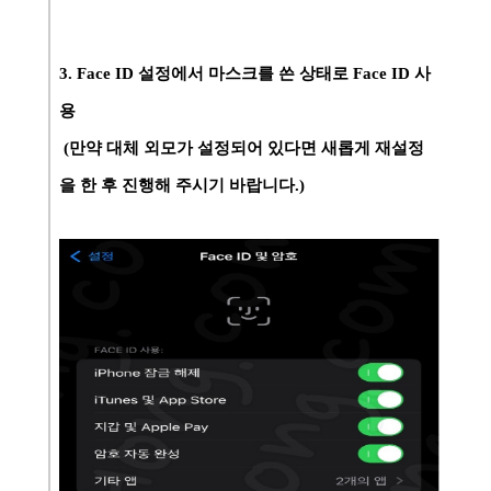
3. Face ID 설정에서 마스크를 쓴 상태로 Face ID 사
용
(만약 대체 외모가 설정되어 있다면 새롭게 재설정
을 한 후 진행해 주시기 바랍니다.)