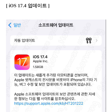
[ iOS 17.4 업데이트 ]