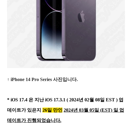
↑ iPhone 14 Pro Series 사진입니다.
* iOS 17.4 은 지난 iOS 17.3.1 ( 2024년 02월 08일 EST ) 업
데이트가 있은지
26일 만인
2024년 03월 05일 (EST) 일 업
데이트가 진행되었습니다.