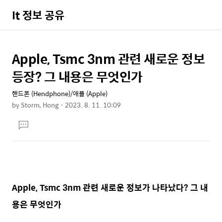
It 정보 공유
Apple, Tsmc 3nm 관련 새로운 정보
상
본
문
세
등장? 그 내용은 무엇인가
제
컨
목
핸드폰 (Hendphone)/애플 (Apple)
텐
by
Storm, Hong
2023. 8. 11. 10:09
츠
본
댓
문
글
달
기
Apple, Tsmc 3nm 관련 새로운 정보가 나타났다? 그 내
용은 무엇인가