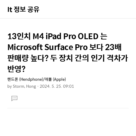
It 정보 공유
13인치 M4 iPad Pro OLED 는
상
본
문
세
Microsoft Surface Pro 보다 23배
제
컨
판매량 높다? 두 장치 간의 인기 격차가
목
텐
반영?
츠
핸드폰 (Hendphone)/애플 (Apple)
by
Storm, Hong
2024. 5. 25. 09:01
본
댓
문
글
달
기