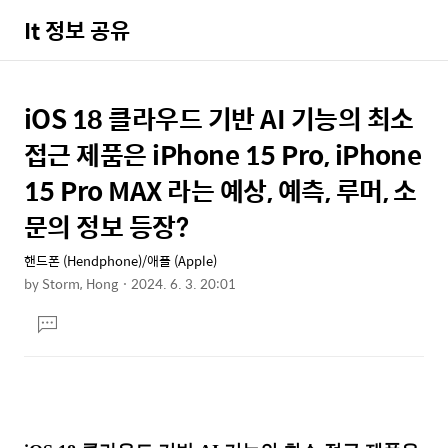
It 정보 공유
iOS 18 클라우드 기반 AI 기능의 최소
상
본
문
세
접근 제품은 iPhone 15 Pro, iPhone
제
컨
15 Pro MAX 라는 예상, 예측, 루머, 소
목
텐
문의 정보 등장?
츠
핸드폰 (Hendphone)/애플 (Apple)
by
Storm, Hong
2024. 6. 3. 20:01
본
댓
문
글
달
기