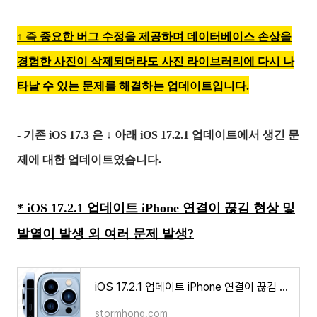
↑ 즉
중요한 버그 수정을 제공하며 데이터베이스 손상을
경험한 사진이 삭제되더라도 사진 라이브러리에 다시 나
타날 수 있는 문제를 해결하는 업데이트입니다.
-
기존 iOS 17.3 은 ↓ 아래 iOS 17.2.1 업데이트에서 생긴 문
제에 대한 업데이트였습니다.
* iOS 17.2.1 업데이트 iPhone 연결이 끊김 현상 및
발열이 발생 외 여러 문제 발생?
iOS 17.2.1 업데이트 iPhone 연결이 끊김 현상 및 발열이 발생 외 여러 문제 발생?
stormhong.com