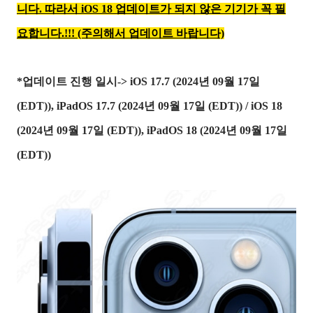
니다. 따라서 iOS 18 업데이트가 되지 않은 기기가 꼭 필
요합니다.!!! (주의해서 업데이트 바랍니다)
*업데이트 진행 일시-> iOS 17.7
(2024년 09월 17일
(EDT)),
iPadOS 17.7 (2024년 09월 17일 (EDT)) /
iOS 18
(2024년 09월 17일 (EDT)),
iPadOS 18 (2024년 09월 17일
(EDT))