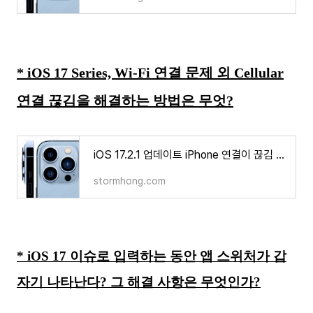
* iOS 17 Series, Wi-Fi 연결 문제 외 Cellular
연결 끊김을 해결하는 방법은 무엇?
iOS 17.2.1 업데이트 iPhone 연결이 끊김 현상 및 발열이 발생 외 여러 문제 발생?
stormhong.com
* iOS 17 이슈로 입력하는 동안 앱 스위처가 갑
자기 나타난다? 그 해결 사항은 무엇인가?