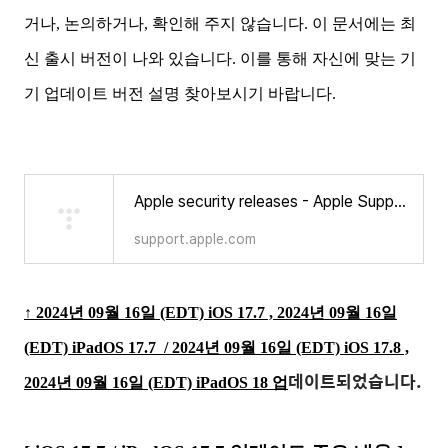
거나, 논의하거나, 확인해 주지 않습니다. 이 문서에는 최
신 출시 버전이 나와 있습니다. 이를 통해
자신에 맞는 기
기 업데이트 버전 설명 찾아보시기 바랍니다.
Apple security releases - Apple Support
support.apple.com
↑
2024년 09월 16일 (EDT) iOS 17.7 ,
2024년 09월 16일
(EDT)
iPadOS 17.7 /
2024년 09월 16일 (EDT) iOS 17.8 ,
데이트되었습니다.
2024년 09월 16일 (EDT)
iPadOS 18 업