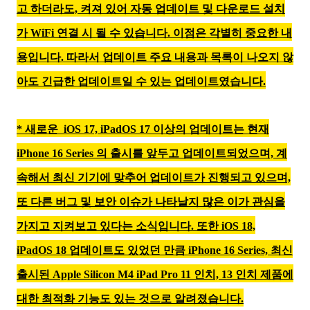
고 하더라도, 켜져 있어 자동 업데이트 및 다운로드 설치
가 WiFi 연결 시 될 수 있습니다. 이점은 각별히 중요한 내
용입니다. 따라서 업데이트 주요 내용과 목록이 나오지 않
아도 긴급한 업데이트일 수 있는 업데이트였습니다.
* 새로운 iOS 17, iPadOS 17 이상의 업데이트는 현재
iPhone 16 Series 의 출시를 앞두고 업데이트되었으며, 계
속해서 최신 기기에 맞추어 업데이트가 진행되고 있으며,
또 다른 버그 및 보안 이슈가 나타날지 많은 이가 관심을
가지고 지켜보고 있다는 소식입니다. 또한
iOS 18,
iPadOS 18 업데이트도 있었던 만큼 iPhone 16 Series, 최신
출시된 Apple Silicon M4 iPad Pro 11 인치, 13 인치 제품에
대한 최적화 기능도 있는 것으로 알려졌습니다.