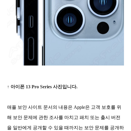
↑ 아이폰 13 Pro Series 사진입니다.
애플 보안 사이트 문서의 내용은
Apple은 고객 보호를 위
해 보안 문제에 관한 조사를 마치고 패치 또는 출시 버전
을 일반에게 공개할 수 있을 때까지는 보안 문제를 공개하