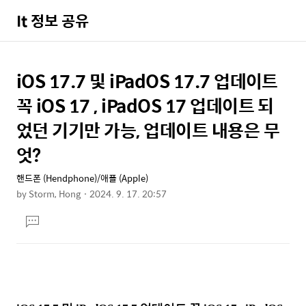
It 정보 공유
iOS 17.7 및 iPadOS 17.7 업데이트
상
본
문
세
꼭 iOS 17 , iPadOS 17 업데이트 되
제
컨
었던 기기만 가능, 업데이트 내용은 무
목
텐
엇?
츠
핸드폰 (Hendphone)/애플 (Apple)
by
Storm, Hong
2024. 9. 17. 20:57
본
댓
문
글
달
기