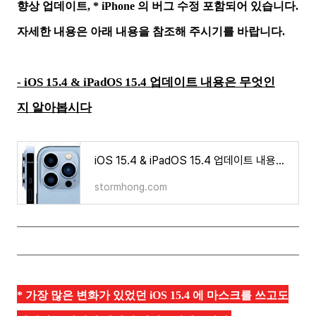
향상 업데이트, * iPhone 의 버그 수정 포함되어 있습니다.
자세한 내용은 아래 내용을 참조해 주시기를 바랍니다.
- iOS 15.4 & iPadOS 15.4 업데이트 내용은 무엇인
지 알아봅시다
iOS 15.4 & iPadOS 15.4 업데이트 내용은 무엇인지 알아봅시다
stormhong.com
* 가장 많은 변화가 있었던 iOS 15.4 에 마스크를 쓰고도