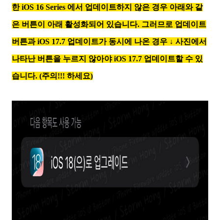
한 iOS 16 Series 에서 업데이트하지 않은 경우 아래와 같
은 버튼이 아래 활성화되어 있습니다. 그러므로 업데이트
버튼과 iOS 17.7 업데이트가 동시에 나온 경우 ↓ 사진에서
나타난 버튼을 누르지 않아야 iOS 17.7 업데이트할 수 있
습니다. (주의!!! 하세요)