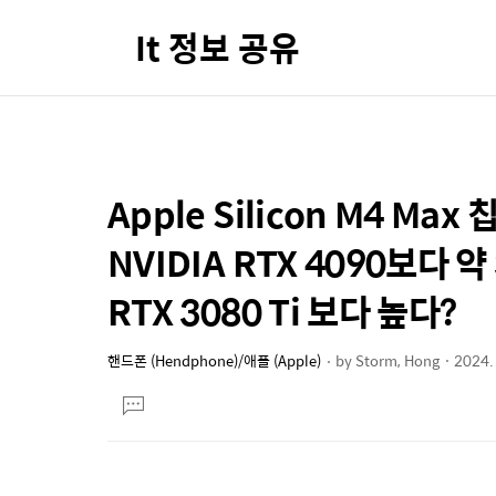
It 정보 공유
Apple Silicon M4 Ma
상
본
문
세
NVIDIA RTX 4090보다 약 
제
컨
목
RTX 3080 Ti 보다 높다?
텐
츠
핸드폰 (Hendphone)/애플 (Apple)
by
Storm, Hong
2024.
본
댓
문
글
달
기