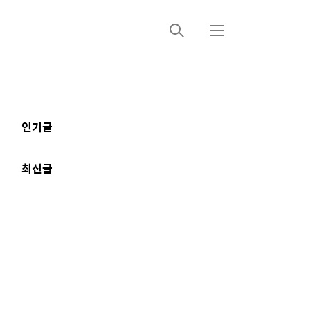
검
메
색
뉴
추
인기글
가
정
최신글
보